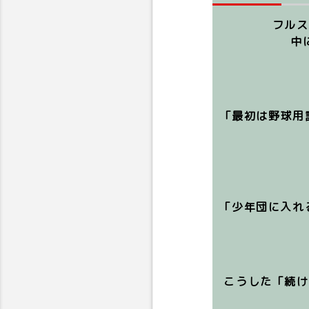
フルス
中
 「最初は野球用語もわからず不安そうだった息子が、半年後には自信満々に“今度ノックして！”と頼んでくるように。
 「少年団に入れるには親の時間がなくて悩んでいましたが、ここは当番がなく送迎も必要ないので助かっています。子
こうした「続け