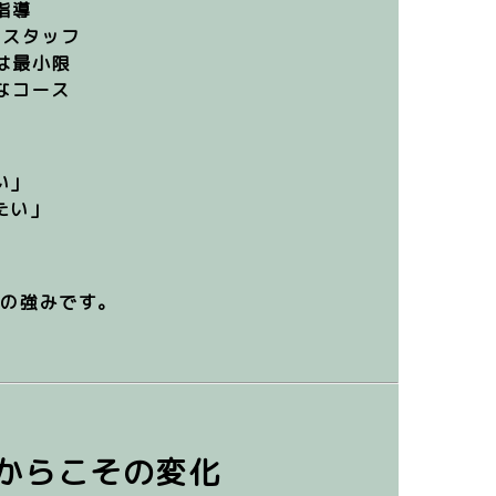
指導
ロスタッフ
は最小限
なコース
い」
たい」
ルの強みです。
たからこその変化